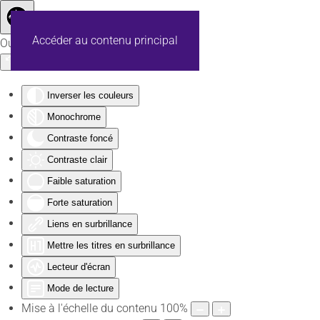
Accéder au contenu principal
Outils d'accessibilité
Inverser les couleurs
Monochrome
Contraste foncé
Contraste clair
Faible saturation
Forte saturation
Liens en surbrillance
Mettre les titres en surbrillance
Lecteur d'écran
Mode de lecture
Mise à l'échelle du contenu
100
%